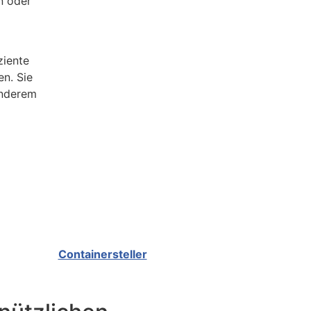
n oder
ziente
en. Sie
anderem
Containersteller