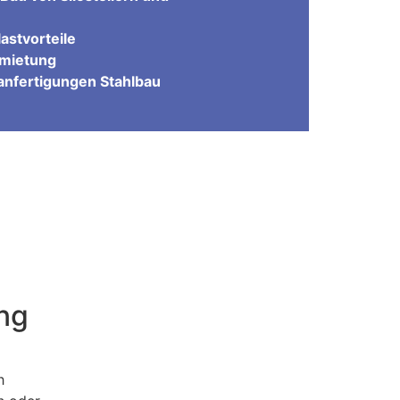
astvorteile
rmietung
nfertigungen Stahlbau
ung
h