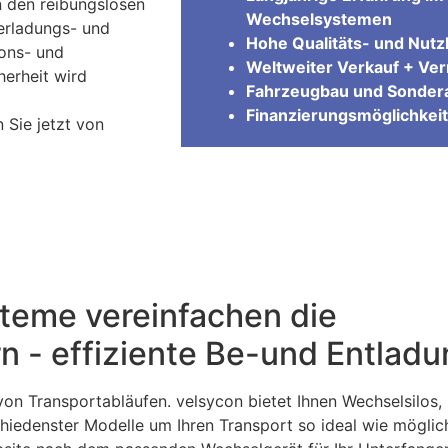
n den reibungslosen
Wechselsystemen
erladungs- und
Hohe Qualitäts- und Nutzl
ions- und
Weltweiter Verkauf + Ve
herheit wird
Fahrzeugbau und Sondera
Finanzierungsmöglichkeit
 Sie jetzt von
teme vereinfachen die
n - effiziente Be-und Entlad
on Transportabläufen. velsycon bietet Ihnen Wechselsilos,
iedenster Modelle um Ihren Transport so ideal wie möglic