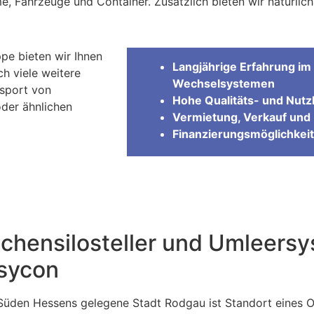
me, Fahrzeuge und Container. Zusätzlich bieten wir natürli
pe bieten wir Ihnen
Langjährige Erfahrung im 
ch viele weitere
Wechselsystemen
nsport von
Hohe Qualitäts- und Nutzl
oder ähnlichen
Vermietung, Verkauf und 
Finanzierungsmöglichkeit
chensilosteller und Umleers
sycon
 Süden Hessens gelegene Stadt Rodgau ist Standort eines O