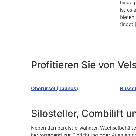
hingege
ist es
bieten
findet
Profitieren Sie von Ve
Oberursel (Taunus)
Rüsse
Silosteller, Combilift
Neben den bereist erwähnten Wechselbehälter
hervorragend zur Einrichtung oder Ausrüstung