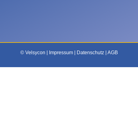
© Velsycon |
Impressum
|
Datenschutz
|
AGB