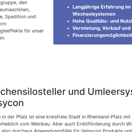
gruppe, den
Langjährige Erfahrung im 
Baumaschinen,
Wechselsystemen
e, Spedition und
Hohe Qualitäts- und Nutzl
orn
Vermietung, Verkauf und 
ieeffekte für unser
Finanzierungsmöglichkeit
en.
chensilosteller und Umleersy
sycon
in der Pfalz ist eine kreisfreie Stadt in Rheinland-Pfalz m
erheblich vom Weinbau. Aber auch Erdölförderung durch Win
t also durchaus Anwendungsfälle für Velsycon Produkte und 