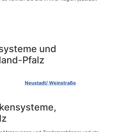
elsysteme und
land-Pfalz
Neustadt/ Weinstraße
Hakensysteme,
lz