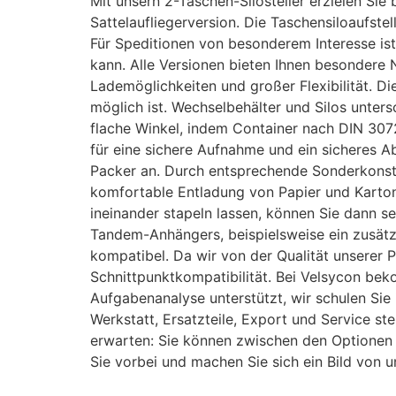
Mit unsern 2-Taschen-Silosteller erzielen Si
Sattelaufliegerversion. Die Taschensiloaufs
Für Speditionen von besonderem Interesse ist
kann. Alle Versionen bieten Ihnen besondere N
Lademöglichkeiten und großer Flexibilität. D
möglich ist. Wechselbehälter und Silos unte
flache Winkel, indem Container nach DIN 30
für eine sichere Aufnahme und ein sicheres A
Packer an. Durch entsprechende Sonderkonstr
komfortable Entladung von Papier und Karton
ineinander stapeln lassen, können Sie dann se
Tandem-Anhängers, beispielsweise ein zusätzli
kompatibel. Da wir von der Qualität unserer 
Schnittpunktkompatibilität. Bei Velsycon bek
Aufgabenanalyse unterstützt, wir schulen Sie 
Werkstatt, Ersatzteile, Export und Service st
erwarten: Sie können zwischen den Optionen 
Sie vorbei und machen Sie sich ein Bild von un