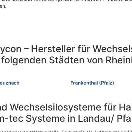
en.
lsycon – Hersteller für Wechs
 folgenden Städten von Rhein
reuznach
Frankenthal (Pfalz)
 und Wechselsilosysteme für 
-tec Systeme in Landau/ Pfa