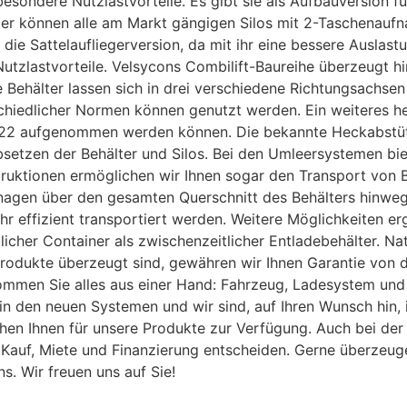
e besondere Nutzlastvorteile. Es gibt sie als Aufbauversio
teller können alle am Markt gängigen Silos mit 2-Taschena
 die Sattelaufliegerversion, da mit ihr eine bessere Auslas
utzlastvorteile. Velsycons Combilift-Baureihe überzeugt hins
ie Behälter lassen sich in drei verschiedene Richtungsach
rschiedlicher Normen können genutzt werden. Ein weiteres 
722 aufgenommen werden können. Die bekannte Heckabstütz
bsetzen der Behälter und Silos. Bei den Umleersystemen bi
uktionen ermöglichen wir Ihnen sogar den Transport von B
agen über den gesamten Querschnitt des Behälters hinweg.
hr effizient transportiert werden. Weitere Möglichkeiten e
cher Container als zwischenzeitlicher Entladebehälter. Nat
Produkte überzeugt sind, gewähren wir Ihnen Garantie von de
ommen Sie alles aus einer Hand: Fahrzeug, Ladesystem und 
in den neuen Systemen und wir sind, auf Ihren Wunsch hin, 
ehen Ihnen für unsere Produkte zur Verfügung. Auch bei der
Kauf, Miete und Finanzierung entscheiden. Gerne überzeu
s. Wir freuen uns auf Sie!