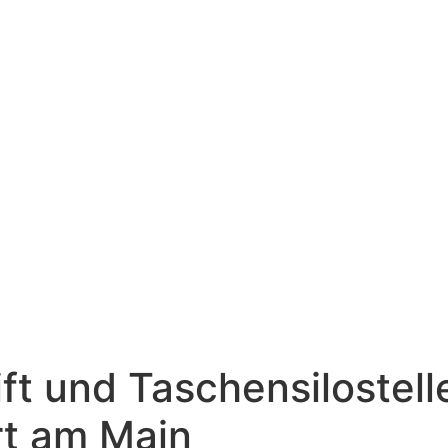
ift und Taschensilostel
rt am Main